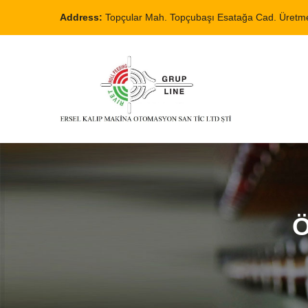
Address:
Topçular Mah. Topçubaşı Esatağa Cad. Üretme
Ö