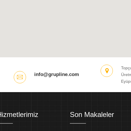
Topç
info@grupline.com
Üretm
Eyüp
izmetlerimiz
Son Makaleler