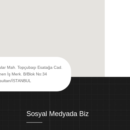
ular Mah. Topçubaşı Esatağa Cad.
en İş Merk. B/Blok No:34
sultan/İSTANBUL
Sosyal Medyada Biz