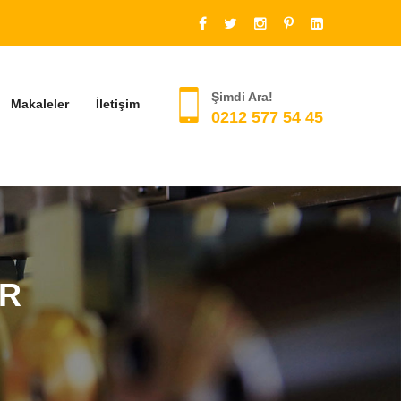
Şimdi Ara!
Makaleler
İletişim
0212 577 54 45
ER