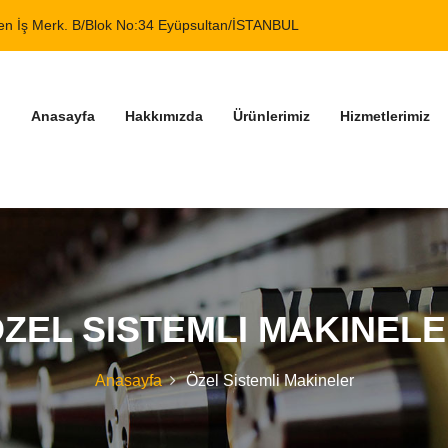
n İş Merk. B/Blok No:34 Eyüpsultan/İSTANBUL
Anasayfa
Hakkımızda
Ürünlerimiz
Hizmetlerimiz
ZEL SISTEMLI MAKINEL
Anasayfa
Özel Sistemli Makineler